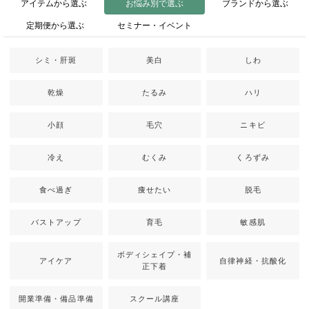
アイテムから選ぶ
お悩み別で選ぶ
ブランドから選ぶ
定期便から選ぶ
セミナー・イベント
シミ・肝斑
美白
しわ
乾燥
たるみ
ハリ
小顔
毛穴
ニキビ
冷え
むくみ
くろずみ
食べ過ぎ
痩せたい
脱毛
バストアップ
育毛
敏感肌
ボディシェイプ・補
アイケア
自律神経・抗酸化
正下着
開業準備・備品準備
スクール講座