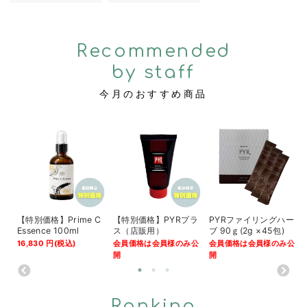
Recommended
by staff
今月のおすすめ商品
ェ
【特別価格】Prime C
【特別価格】PYRプラ
PYRファイリングハー
Essence 100ml
ス（店販用）
ブ 90ｇ(2g ×45包)
公
16,830
円
(税込)
会員価格は会員様のみ公
会員価格は会員様のみ公
開
開
Ranking